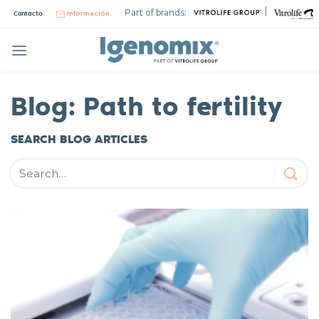
Skip
|
Part of brands:
Contacto
Información
to
content
Blog: Path to fertility
SEARCH BLOG ARTICLES