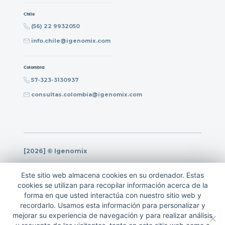
Chile
(56) 22 9932050
info.chile@igenomix.com
Colombia
57-323-3130937
consultas.colombia@igenomix.com
[2026] © Igenomix
Política de privacidad
Este sitio web almacena cookies en su ordenador. Estas
Política de calidad
cookies se utilizan para recopilar información acerca de la
forma en que usted interactúa con nuestro sitio web y
Nota legal
recordarlo. Usamos esta información para personalizar y
Política de cookies
mejorar su experiencia de navegación y para realizar análisis