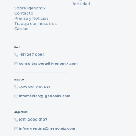
fertilidad
Sobre Igenomix
Contacto
Prensa y Noticias
Trabaja con nosotros
Calidad
Perú
+511 267 0094
consultas.peru@igenomix.com
México
+525 526 230 433
infomexico@igenomix.com
Argentina
(011) 2000-3107
infoargentina@igenomix.com