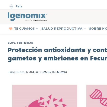
Skip
País
to
content
TE GUIAMOS
SALUD REPRODUCTIVA
SOBRE N
BLOG
,
FERTILIDAD
Protección antioxidante y con
gametos y embriones en Fecund
POSTED ON
17 JULIO, 2025
BY
IGENOMIX