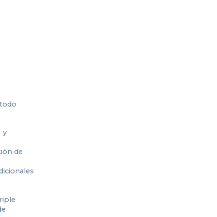
 todo
 y
ción de
dicionales
riple
de