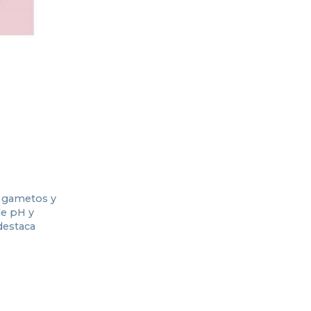
de gametos y
de pH y
destaca