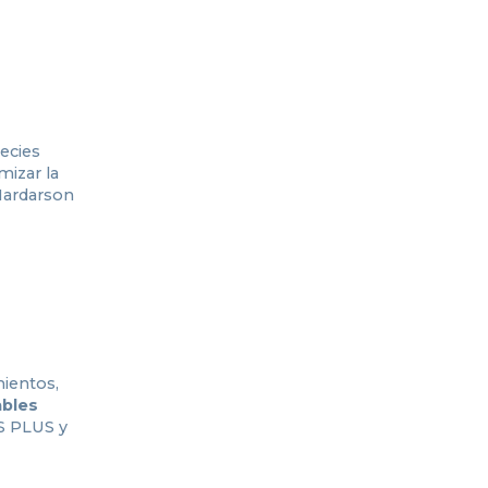
ecies
mizar la
 Hardarson
mientos,
ables
S PLUS y