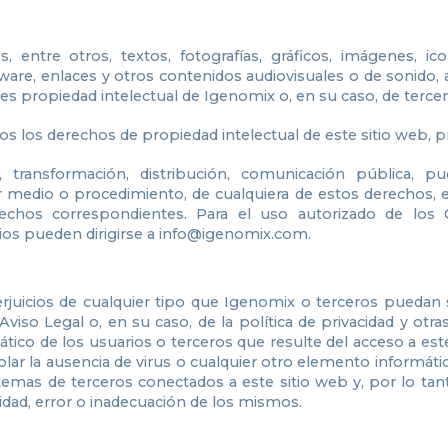
, entre otros, textos, fotografías, gráficos, imágenes, ic
are, enlaces y otros contenidos audiovisuales o de sonido, a
s propiedad intelectual de Igenomix o, en su caso, de tercer
los derechos de propiedad intelectual de este sitio web, p
ansformación, distribución, comunicación pública, puest
er medio o procedimiento, de cualquiera de estos derechos,
erechos correspondientes. Para el uso autorizado de los
rios pueden dirigirse a info@igenomix.com.
rjuicios de cualquier tipo que Igenomix o terceros puedan
Aviso Legal o, en su caso, de la política de privacidad y otr
ico de los usuarios o terceros que resulte del acceso a este
lar la ausencia de virus o cualquier otro elemento informát
istemas de terceros conectados a este sitio web y, por lo t
bilidad, error o inadecuación de los mismos.