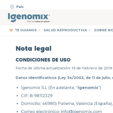
Skip
País
to
content
TE GUIAMOS
SALUD REPRODUCTIVA
SOBRE N
Nota legal
CONDICIONES DE USO
Fecha de última actualización: 19 de Febrero de 2019
Datos identificativos (Ley 34/2002, de 11 de julio
Igenomix S.L (En adelante, “
Igenomix
”)
CIF: B-98112329
Domicilio: 46980) Paterna, Valencia (España),
Correo electrónico: info@igenomix.com