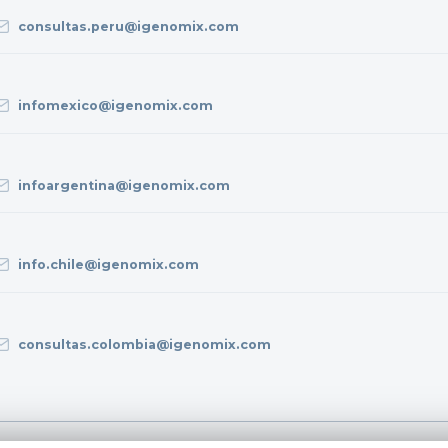
consultas.peru@igenomix.com
infomexico@igenomix.com
infoargentina@igenomix.com
info.chile@igenomix.com
consultas.colombia@igenomix.com