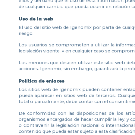
ellos y del daño que el uso de esta información pue
de cualquier cambio que pueda ocurrir en relación c
Uso de la web
El uso del sitio web de Igenomix por parte de cualq
riesgo.
Los usuarios se comprometen a utilizar la informa
legislación vigente, y en cualquier caso se compromete
Los menores que deseen utilizar este sitio web deb
acciones. Igenomix, sin embargo, garantizará la prot
Política de enlaces
Los sitios web de Igenomix pueden contener enlace
pueda aparecer en sitios web de terceros. Cualqui
total o parcialmente, debe contar con el consentim
De conformidad con las disposiciones de los artíc
organismos encargados de hacer cumplir la ley, y co
o Contravenir la legislación nacional o internacion
contenido que pueda estar sujeto a esta clasificación