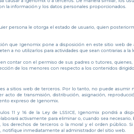
da causar a Igenomix o a terceros. De manera similar, los u
on la información y los datos personales proporcionados.
uier persona le otorga el estado de usuario, quien posterio
ción que Igenomix pone a disposición en este sitio web de 
n a no utilizarlos para actividades que sean contrarias a la l
en contar con el permiso de sus padres o tutores, quienes,
ección de los menores con respecto a los contenidos dirigido
s a sitios web de terceros. Por lo tanto, no puede asumir 
er acto de transmisión, distribución, asignación, reproduc
iento expreso de Igenomix.
ulos 11 y 16 de la Ley de LSSICE, Igenomix pondrá a dispo
laborará activamente para eliminar o, cuando sea necesario,
al, los derechos de terceros o la moral y el orden público. 
, notifique inmediatamente al administrador del sitio web.