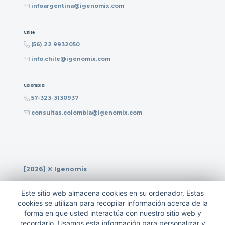
infoargentina@igenomix.com
Chile
(56) 22 9932050
info.chile@igenomix.com
Colombia
57-323-3130937
consultas.colombia@igenomix.com
[2026] © Igenomix
Política de privacidad
Este sitio web almacena cookies en su ordenador. Estas
Política de calidad
cookies se utilizan para recopilar información acerca de la
forma en que usted interactúa con nuestro sitio web y
Nota legal
recordarlo. Usamos esta información para personalizar y