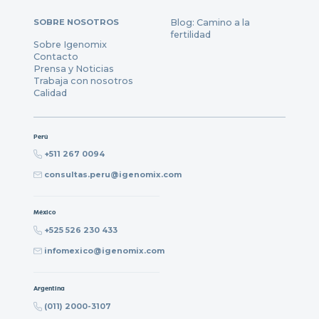
SOBRE NOSOTROS
Blog: Camino a la
fertilidad
Sobre Igenomix
Contacto
Prensa y Noticias
Trabaja con nosotros
Calidad
Perú
+511 267 0094
consultas.peru@igenomix.com
México
+525 526 230 433
infomexico@igenomix.com
Argentina
(011) 2000-3107