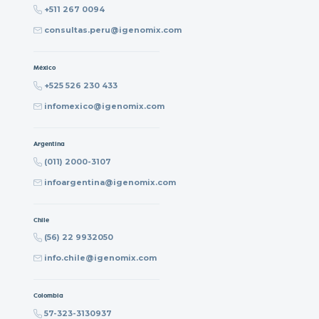
+511 267 0094
consultas.peru@igenomix.com
México
+525 526 230 433
infomexico@igenomix.com
Argentina
(011) 2000-3107
infoargentina@igenomix.com
Chile
(56) 22 9932050
info.chile@igenomix.com
Colombia
57-323-3130937