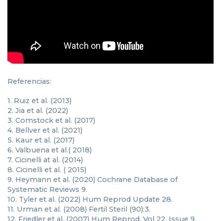
Referencias:
1. Ruiz et al. (2013)
2. Jia et al. (2022)
3. Comstock et al. (2017)
4. Bellver et al. (2021)
5. Kaur et al. (2017)
6. Valbuena et al.( 2018)
7. Cicinelli at al. (2014)
8. Cicinelli et al. ( 2015)
9. Heymann et al. (2020) Cochrane Database of
Systematic Reviews 9.
10. Tyler et al. (2022) Hum Reprod Update 28.
11. Urman et al. (2008) Fertil Steril (90):3.
12. Friedler et al. (2007) Hum Reprod, Vol 22, Issue 9.