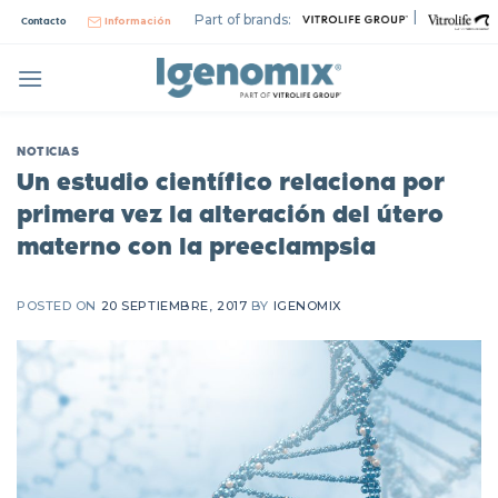
Skip
|
Part of brands:
Contacto
Información
to
content
NOTICIAS
Un estudio científico relaciona por
primera vez la alteración del útero
materno con la preeclampsia
POSTED ON
20 SEPTIEMBRE, 2017
BY
IGENOMIX