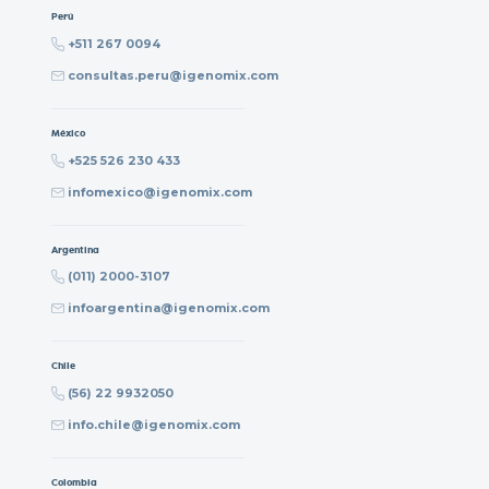
Perú
+511 267 0094
consultas.peru@igenomix.com
México
+525 526 230 433
infomexico@igenomix.com
Argentina
(011) 2000-3107
infoargentina@igenomix.com
Chile
(56) 22 9932050
info.chile@igenomix.com
Colombia