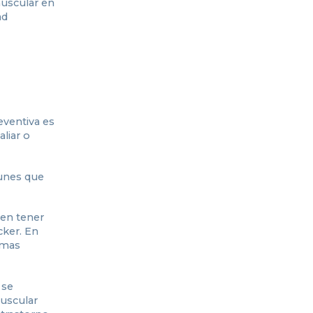
muscular en
ad
eventiva es
liar o
munes que
len tener
cker. En
emas
 se
muscular