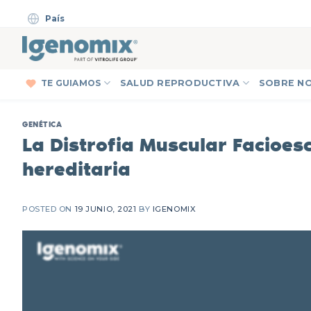
Skip
País
to
content
TE GUIAMOS
SALUD REPRODUCTIVA
SOBRE N
GENÉTICA
La Distrofia Muscular Facioe
hereditaria
POSTED ON
19 JUNIO, 2021
BY
IGENOMIX