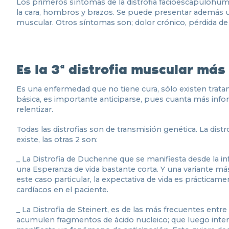
Los primeros síntomas de la distrofia facioescapulohum
la cara, hombros y brazos. Se puede presentar además un
muscular. Otros síntomas son; dolor crónico, pérdida de au
Es la 3ª distrofia muscular má
Es una enfermedad que no tiene cura, sólo existen tratam
básica, es importante anticiparse, pues cuanta más info
relentizar.
Todas las distrofias son de transmisión genética. La dis
existe, las otras 2 son:
_ La Distrofia de Duchenne que se manifiesta desde la in
una Esperanza de vida bastante corta. Y una variante má
este caso particular, la expectativa de vida es práctic
cardíacos en el paciente.
_ La Distrofia de Steinert, es de las más frecuentes ent
acumulen fragmentos de ácido nucleico; que luego inter