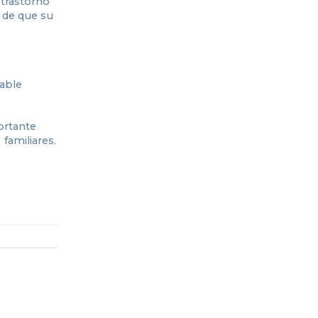
 trastorno
 de que su
dable
ortante
familiares.