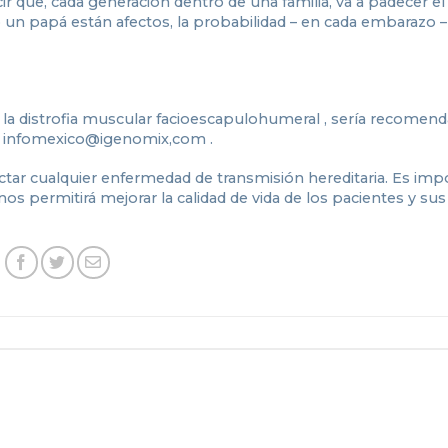
r que, cada generación dentro de una familia, va a padecer el
 un papá están afectos, la probabilidad – en cada embarazo –
 la distrofia muscular facioescapulohumeral , sería recomen
 en infomexico@igenomix,com .
ar cualquier enfermedad de transmisión hereditaria. Es imp
os permitirá mejorar la calidad de vida de los pacientes y sus 