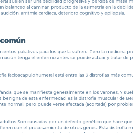
eral suelen ser una debilidad progresiva y pérdida de masa 
 balanceo al caminar, producto de la asimetría en la debilid
dición, arritmia cardíaca, deterioro cognitivo y epilepsia.
s común
ientos paliativos para los que la sufren. Pero la medicina pr
rmación tenga el enfermo antes se puede actuar y tratar de pa
trofia facioscapulohumeral está entre las 3 distrofias más co
fancia, que se manifiesta generalmente en los varones, Y sue
s benigna de esta enfermedad, es la distrofia muscular de Be
amente normal, pero puede verse afectada (acortada) por probl
re adultos Son causadas por un defecto genético que hace que
fieren con el procesamiento de otros genes. Esta distrofia 