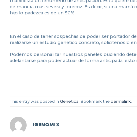
manifiesta un fenómeno de anticipación. Esto quiere deci
de manera más severa y precoz. Es decir, si una mamá o
hijo lo padezca es de un 50%.
En el caso de tener sospechas de poder ser portador de
realizarse un estudio genético concreto, solicitenoslo
Podemos personalizar nuestros paneles pudiendo detect
adelantarse para poder actuar de forma anticipada, esto n
This entry was posted in
Genética
. Bookmark the
permalink
.
IGENOMIX