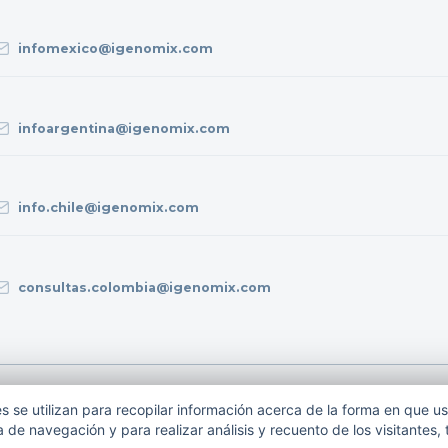
infomexico@igenomix.com
infoargentina@igenomix.com
info.chile@igenomix.com
consultas.colombia@igenomix.com
privacidad
Política de calidad
Nota legal
Política de cookies
 se utilizan para recopilar información acerca de la forma en que u
 de navegación y para realizar análisis y recuento de los visitantes,