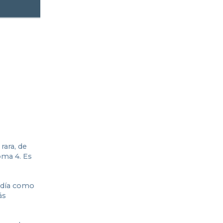
ara, de
oma 4. Es
ardía como
ás