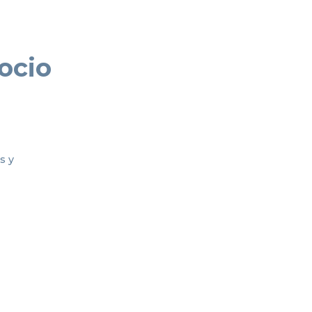
ocio
s y