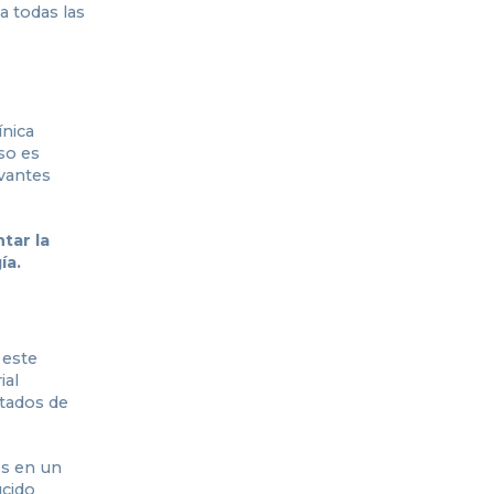
a todas las
ínica
so es
evantes
tar la
ía.
 este
ial
ltados de
os en un
ucido