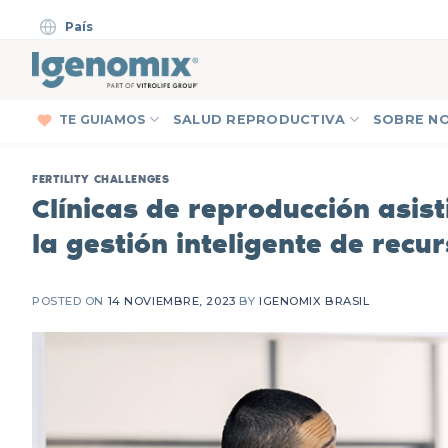
Skip
País
to
content
TE GUIAMOS
SALUD REPRODUCTIVA
SOBRE N
FERTILITY CHALLENGES
Clínicas de reproducción asis
la gestión inteligente de recu
POSTED ON
14 NOVIEMBRE, 2023
BY
IGENOMIX BRASIL