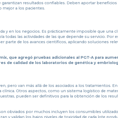
 garantizan resultados confiables. Deben aportar beneficios 
o mejor a los pacientes.
ida y en los negocios. Es prácticamente imposible que una cl
la todas las actividades de las que depende su servicio. Por e
parte de los avances científicos, aplicando soluciones rel
mix, que agregó pruebas adicionales al PGT-A para aumen
es de calidad de los laboratorios de genética y embriolog
yen, pero van más allá de los asociados a los tratamientos. En
 clínica. Otros aspectos, como un sistema logístico de mater
 muestras, pueden ser definitivos para la obtención de los resu
 son obviados por muchos incluyen los consumibles utilizad
an y validan los bajos niveles de toxicidad de cada lote prod