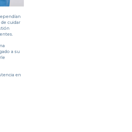
 dependían
 de cuidar
stión
ientes.
ima
igado a su
rle
stencia en