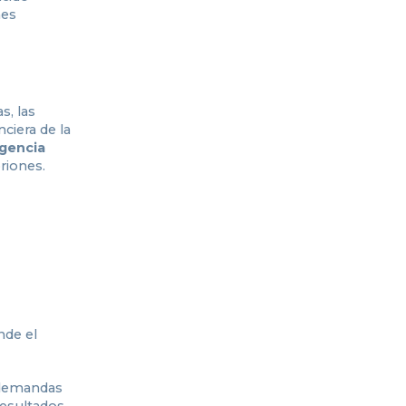
nes
s, las
ciera de la
igencia
riones.
nde el
s demandas
resultados