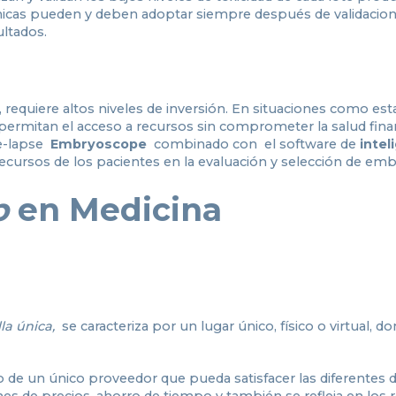
línicas pueden y deben adoptar siempre después de validacio
ultados.
requiere altos niveles de inversión. En situaciones como esta
ermitan el acceso a recursos sin comprometer la salud finan
me-lapse
Embryoscope
combinado con el software de
intel
recursos de los pacientes en la evaluación y selección de emb
p
en Medicina
la única,
se caracteriza por un lugar único, físico o virtual, do
so de un único proveedor que pueda satisfacer las diferente
ones de precios, ahorro de tiempo y también se refleja en los 