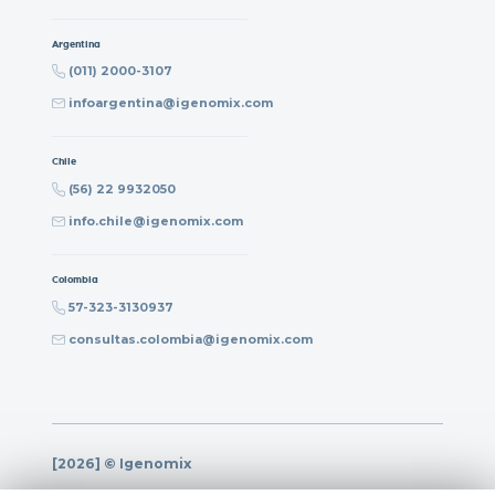
Argentina
(011) 2000-3107
infoargentina@igenomix.com
Chile
(56) 22 9932050
info.chile@igenomix.com
Colombia
57-323-3130937
consultas.colombia@igenomix.com
[2026] © Igenomix