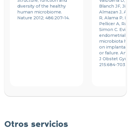
Structure, function and
Valbuena D, Ma
diversity of the healthy
Blanch JF, Ji
human microbiome.
Almazan J, Al
Nature 2012; 486:207–14.
R,
Alama
P,
Re
Pellicer A, Ra
Simon C. Evide
endometrial
microbiota
has
on
implantati
or failure. Am
J
Obstet
Gynec
215:684-703.
Otros servicios