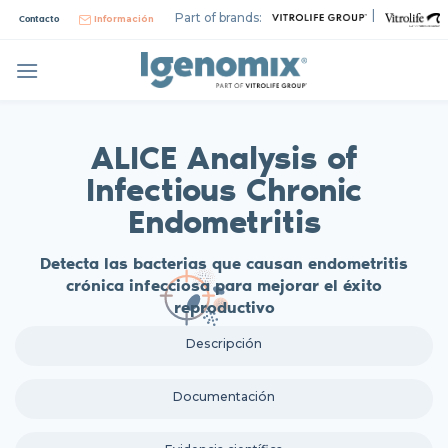
Skip
|
Part of brands:
Contacto
Información
to
content
ALICE Analysis of
Infectious Chronic
Endometritis
Detecta las bacterias que causan endometritis
crónica infecciosa para mejorar el éxito
reproductivo
Descripción
Documentación