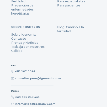
Fertilidad
Para especialistas
Prevención de
Para pacientes
enfermedades
hereditarias
SOBRE NOSOTROS
Blog: Camino a la
fertilidad
Sobre Igenomix
Contacto
Prensa y Noticias
Trabaja con nosotros
Calidad
Perú
+511 267 0094
consultas.peru@igenomix.com
México
+525 526 230 433
infomexico@igenomix.com