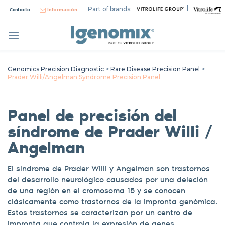
Skip
|
Part of brands:
Contacto
Información
to
content
Genomics Precision Diagnostic
>
Rare Disease Precision Panel
>
Prader Willi/Angelman Syndrome Precision Panel
Panel de precisión del
síndrome de Prader Willi /
Angelman
El síndrome de Prader Willi y Angelman son trastornos
del desarrollo neurológico causados por una deleción
de una región en el cromosoma 15 y se conocen
clásicamente como trastornos de la impronta genómica.
Estos trastornos se caracterizan por un centro de
impronta que controla la expresión de genes