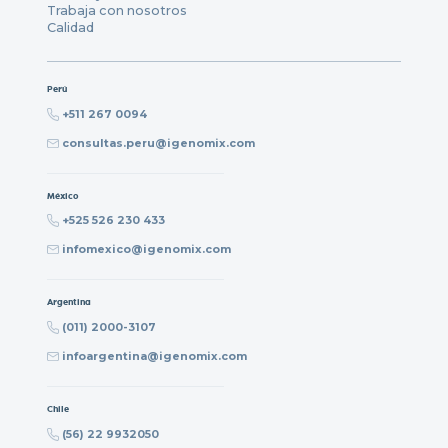
Trabaja con nosotros
Calidad
Perú
+511 267 0094
consultas.peru@igenomix.com
México
+525 526 230 433
infomexico@igenomix.com
Argentina
(011) 2000-3107
infoargentina@igenomix.com
Chile
(56) 22 9932050