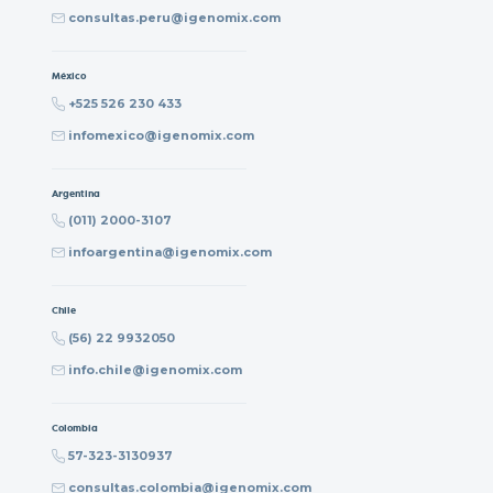
consultas.peru@igenomix.com
México
+525 526 230 433
infomexico@igenomix.com
Argentina
(011) 2000-3107
infoargentina@igenomix.com
Chile
(56) 22 9932050
info.chile@igenomix.com
Colombia
57-323-3130937
consultas.colombia@igenomix.com