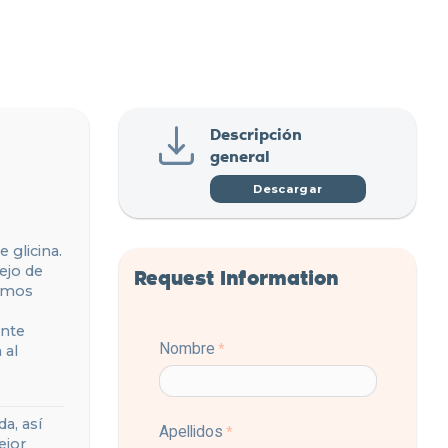
Descripción
general
Descargar
 glicina.
lejo de
Request Information
asmos
ente
 al
a, así
ejor