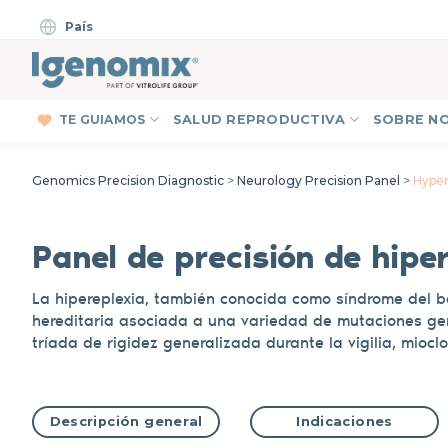
Skip
País
to
content
TE GUIAMOS
SALUD REPRODUCTIVA
SOBRE N
Genomics Precision Diagnostic
>
Neurology Precision Panel
>
Hyper
Panel de precisión de hipe
La hipereplexia, también conocida como síndrome del b
hereditaria asociada a una variedad de mutaciones gené
tríada de rigidez generalizada durante la vigilia, miocl
Descripción general
Indicaciones