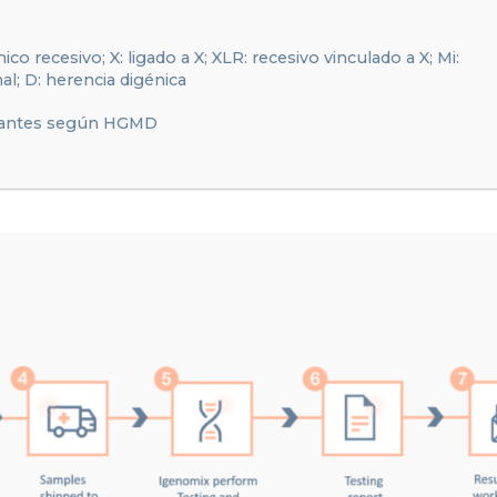
recesivo; X: ligado a X; XLR: recesivo vinculado a X; Mi:
al; D: herencia digénica
evantes según HGMD