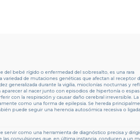
 del bebé rígido o enfermedad del sobresalto, es una rara
 variedad de mutaciones genéticas que afectan al receptor de
dez generalizada durante la vigilia, mioclonías nocturnas y ref
en aparecer al nacer junto con episodios de hipertonía o esp
erir con la respiración y causar daño cerebral irreversible. La
eamente como una forma de epilepsia. Se hereda principalm
én puede seguir una herencia autosómica recesiva o ligada
 servir como una herramienta de diagnóstico precisa y dirigid
 las convulsiones que, en última instancia, conducen a un m