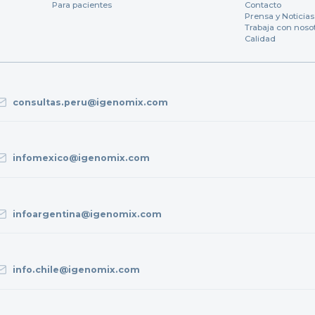
Para pacientes
Contacto
Prensa y Noticias
Trabaja con noso
Calidad
consultas.peru@igenomix.com
infomexico@igenomix.com
infoargentina@igenomix.com
info.chile@igenomix.com