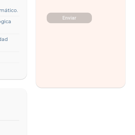
omático.
ógica
idad