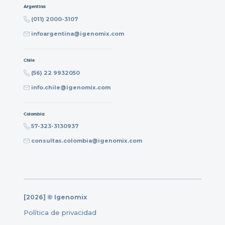
Argentina
(011) 2000-3107
infoargentina@igenomix.com
Chile
(56) 22 9932050
info.chile@igenomix.com
Colombia
57-323-3130937
consultas.colombia@igenomix.com
[2026] © Igenomix
Política de privacidad