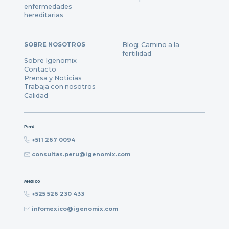
enfermedades
hereditarias
SOBRE NOSOTROS
Blog: Camino a la
fertilidad
Sobre Igenomix
Contacto
Prensa y Noticias
Trabaja con nosotros
Calidad
Perú
+511 267 0094
consultas.peru@igenomix.com
México
+525 526 230 433
infomexico@igenomix.com