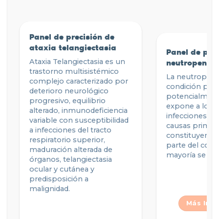
Panel de precisión de
ataxia telangiectasia
Panel de prec
neutropenia 
Ataxia Telangiectasia es un
trastorno multisistémico
La neutropeni
complejo caracterizado por
condición peli
deterioro neurológico
potencialment
progresivo, equilibrio
expone a los p
alterado, inmunodeficiencia
infecciones re
variable con susceptibilidad
causas primari
a infecciones del tracto
constituyen u
respiratorio superior,
parte del conj
maduración alterada de
mayoría se de
órganos, telangiectasia
ocular y cutánea y
predisposición a
malignidad.
Más Inf