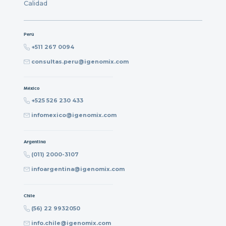
Calidad
Perú
+511 267 0094
consultas.peru@igenomix.com
México
+525 526 230 433
infomexico@igenomix.com
Argentina
(011) 2000-3107
infoargentina@igenomix.com
Chile
(56) 22 9932050
info.chile@igenomix.com