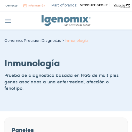
Skip
|
Part of brands:
Contacto
Información
to
content
Genomics Precision Diagnostic
>
Inmunología
Inmunología
Prueba de diagnóstico basada en NGS de múltiples
genes asociados a una enfermedad, afección o
fenotipo.
Paneles