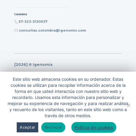
Colombia
57-323-3130937
consultas.colombia@igenomix.com
[2026] © Igenomix
Política de privacidad
Este sitio web almacena cookies en su ordenador. Estas
Política de calidad
cookies se utilizan para recopilar información acerca de la
forma en que usted interactúa con nuestro sitio web y
Nota legal
recordarlo. Usamos esta información para personalizar y
Política de cookies
mejorar su experiencia de navegación y para realizar análisis
y recuento de los visitantes, tanto en este sitio web como a
través de otros medios.
Política de cookies
Aceptar
Rechazar