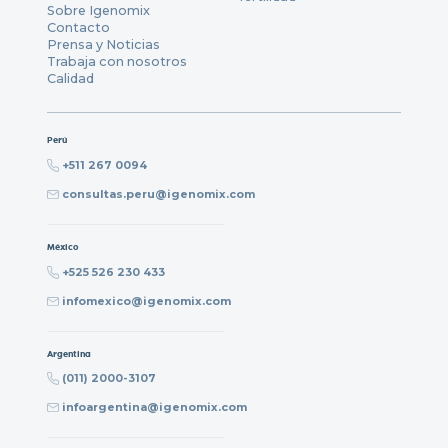
Sobre Igenomix
Contacto
Prensa y Noticias
Trabaja con nosotros
Calidad
Perú
+511 267 0094
consultas.peru@igenomix.com
México
+525 526 230 433
infomexico@igenomix.com
Argentina
(011) 2000-3107
infoargentina@igenomix.com