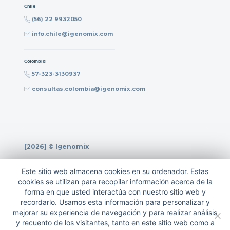
Chile
(56) 22 9932050
info.chile@igenomix.com
Colombia
57-323-3130937
consultas.colombia@igenomix.com
[2026] © Igenomix
Política de privacidad
Este sitio web almacena cookies en su ordenador. Estas
Política de calidad
cookies se utilizan para recopilar información acerca de la
forma en que usted interactúa con nuestro sitio web y
Nota legal
recordarlo. Usamos esta información para personalizar y
Política de cookies
mejorar su experiencia de navegación y para realizar análisis
y recuento de los visitantes, tanto en este sitio web como a